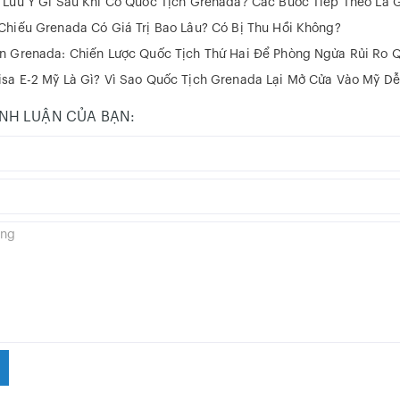
Lưu Ý Gì Sau Khi Có Quốc Tịch Grenada? Các Bước Tiếp Theo Là G
Chiếu Grenada Có Giá Trị Bao Lâu? Có Bị Thu Hồi Không?
ọn Grenada: Chiến Lược Quốc Tịch Thứ Hai Để Phòng Ngừa Rủi Ro 
isa E-2 Mỹ Là Gì? Vì Sao Quốc Tịch Grenada Lại Mở Cửa Vào Mỹ D
ÌNH LUẬN CỦA BẠN: