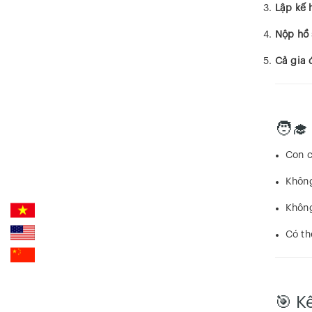
Lập kế 
Nộp hồ 
Cả gia 
🧑‍
Con c
Không
Không
Có th
🎯 K