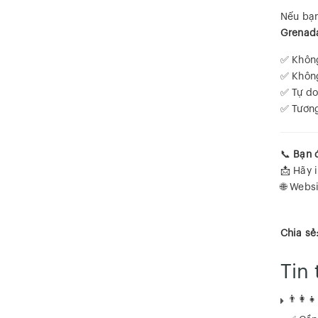
Nếu bạ
Grenada
✅ Không
✅ Không
✅ Tự do
✅ Tương
📞
Bạn 
📩 Hãy 
🌐 Webs
Chia sẻ
Tin 
👨‍👩‍