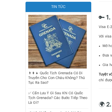
TIN TỨC
🔑
1.
Visa E-
Với vis
Mở ho
Đưa v
Gia h
👨‍👩‍👧 Quốc Tịch Grenada Có Di
Tuyệt vờ
Truyền Cho Con Cháu Không? Thủ
chí đượ
Tục Ra Sao?
✅ Cần Lưu Ý Gì Sau Khi Có Quốc
Tịch Grenada? Các Bước Tiếp Theo
Là Gì?
🌍
2.