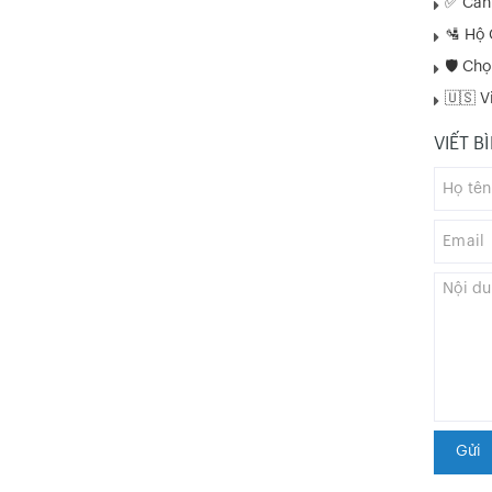
✅ Cần 
🛂 Hộ 
🛡️ Ch
🇺🇸 V
VIẾT B
Gửi