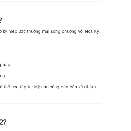
?
có ký hiệp ước thương mại song phương với Hoa Kỳ.
 pháp
ộng
có thể học tập tại Mỹ như công dân bản xứ (thậm
2?