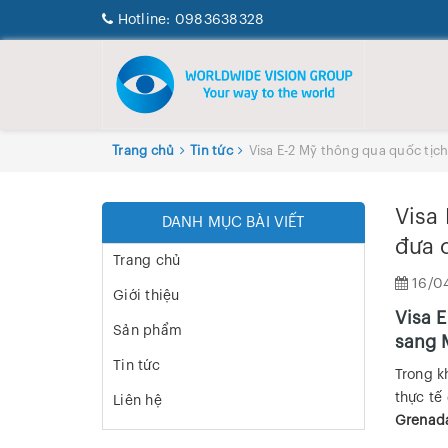
Hotline:
0983638328
Trang chủ
Tin tức
Visa E-2 Mỹ thông qua quốc tịc
Visa
DANH MỤC BÀI VIẾT
đưa 
Trang chủ
16/0
Giới thiệu
Visa 
Sản phẩm
sang 
Tin tức
Trong k
thực tế
Liên hệ
Grenad