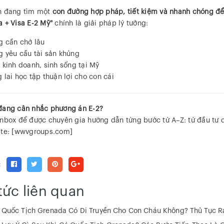
n đang tìm một
con đường hợp pháp, tiết kiệm và nhanh chóng để
 + Visa E-2 Mỹ"
chính là giải pháp lý tưởng:
 cần chờ lâu
 yêu cầu tài sản khủng
 kinh doanh, sinh sống tại Mỹ
 lai học tập thuận lợi cho con cái
đang cân nhắc phương án E-2?
inbox để được chuyên gia hướng dẫn từng bước từ A–Z: từ đầu tư q
ite: [wwvgroups.com]
:
tức liên quan
👧 Quốc Tịch Grenada Có Di Truyền Cho Con Cháu Không? Thủ Tục R