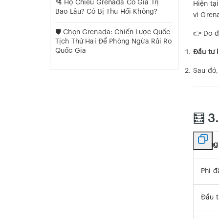
🛂 Hộ Chiếu Grenada Có Giá Trị
Hiện tạ
Bao Lâu? Có Bị Thu Hồi Không?
vì Gren
🛡️ Chọn Grenada: Chiến Lược Quốc
👉 Do đ
Tịch Thứ Hai Để Phòng Ngừa Rủi Ro
Quốc Gia
Đầu tư 
Sau đó
🧮
3.
Hạng
Phí đ
Đầu t