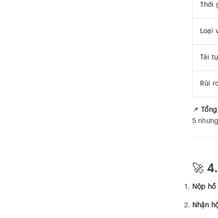
Thời 
Loại 
Tái t
Rủi r
📌
Tổng 
5 nhưng
🚀
4.
Nộp hồ 
Nhận hộ