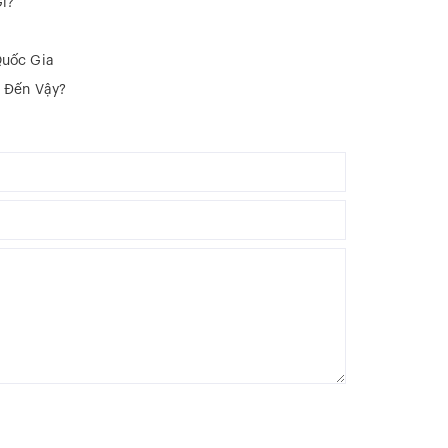
ì?
Quốc Gia
ễ Đến Vậy?