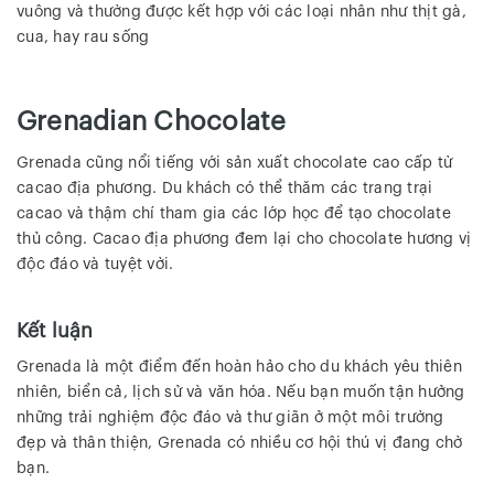
vuông và thường được kết hợp với các loại nhân như thịt gà,
cua, hay rau sống
Grenadian Chocolate
Grenada cũng nổi tiếng với sản xuất chocolate cao cấp từ
cacao địa phương. Du khách có thể thăm các trang trại
cacao và thậm chí tham gia các lớp học để tạo chocolate
thủ công. Cacao địa phương đem lại cho chocolate hương vị
độc đáo và tuyệt vời.
Kết luận
Grenada là một điểm đến hoàn hảo cho du khách yêu thiên
nhiên, biển cả, lịch sử và văn hóa. Nếu bạn muốn tận hưởng
những trải nghiệm độc đáo và thư giãn ở một môi trường
đẹp và thân thiện, Grenada có nhiều cơ hội thú vị đang chờ
bạn.