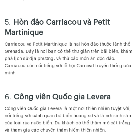
5.
Hòn đảo Carriacou và Petit
Martinique
Carriacou và Petit Martinique là hai hòn đảo thuộc lãnh thổ
Grenada. Đây là nơi bạn có thể thư giãn trên bãi biển, khám
phá lịch sử địa phương, và thử các món ăn độc đáo.
Carriacou còn nổi tiếng với lễ hội Carnival truyền thống của
mình.
6.
Công viên Quốc gia Levera
Công viên Quốc gia Levera là một nơi thiên nhiên tuyệt vời,
nổi tiếng với cảnh quan bờ biển hoang sơ và là nơi sinh sản
của loài rùa nước biển. Du khách có thể thăm mỏ cát trắng
và tham gia các chuyến thám hiểm thiên nhiên.