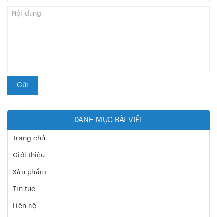
Gửi
DANH MỤC BÀI VIẾT
Trang chủ
Giới thiệu
Sản phẩm
Tin tức
Liên hệ