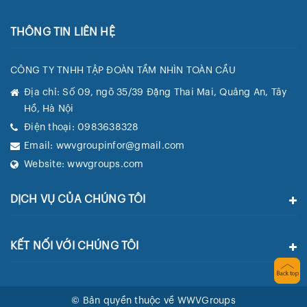
Không?
THÔNG TIN LIÊN HỆ
🛡️ Chọn Grenada: Chiến Lược Quốc Tịch Thứ Hai Để Phòng
Ngừa Rủi Ro Quốc Gia
CÔNG TY TNHH TẬP ĐOÀN TẦM NHÌN TOÀN CẦU
Địa chỉ:
Số 09, ngõ 35/39 Đặng Thai Mai, Quảng An, Tây
Hồ, Hà Nội
Điện thoại:
0983638328
Email:
wwvgroupinfor@gmail.com
Website:
wwvgroups.com
DỊCH VỤ CỦA CHÚNG TÔI
KẾT NỐI VỚI CHÚNG TÔI
© Bản quyền thuộc về WWVGroups