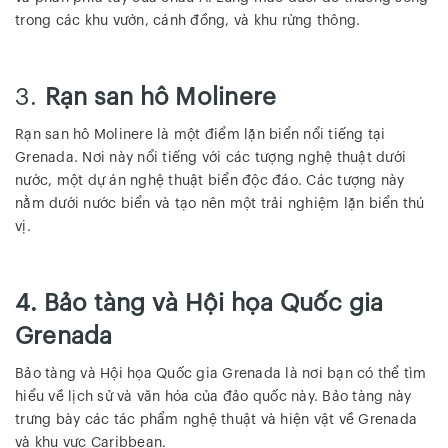
trong các khu vườn, cánh đồng, và khu rừng thông.
3.
Rạn san hô Molinere
Rạn san hô Molinere là một điểm lặn biển nổi tiếng tại
Grenada. Nơi này nổi tiếng với các tượng nghệ thuật dưới
nước, một dự án nghệ thuật biển độc đáo. Các tượng này
nằm dưới nước biển và tạo nên một trải nghiệm lặn biển thú
vị.
4. Bảo tàng và Hội họa Quốc gia
Grenada
Bảo tàng và Hội họa Quốc gia Grenada là nơi bạn có thể tìm
hiểu về lịch sử và văn hóa của đảo quốc này. Bảo tàng này
trưng bày các tác phẩm nghệ thuật và hiện vật về Grenada
và khu vực Caribbean.