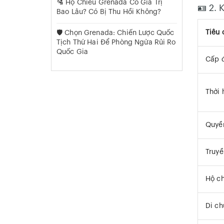
🛂 Hộ Chiếu Grenada Có Giá Trị
🪪 2. 
Bao Lâu? Có Bị Thu Hồi Không?
Tiêu 
🛡️ Chọn Grenada: Chiến Lược Quốc
Tịch Thứ Hai Để Phòng Ngừa Rủi Ro
Quốc Gia
Cấp đ
Thời 
Quyề
Truyề
Hộ ch
Di ch