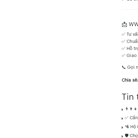
📩 WW
✅ Tư vấ
✅ Chuẩn
✅ Hỗ tr
✅ Giao 
📞 Gọi 
Chia sẻ
Tin 
👨‍👩‍
✅ Cần 
🛂 Hộ 
🛡️ Ch