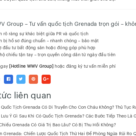
V Group – Tư vấn quốc tịch Grenada trọn gói – khô
n rõ ràng sự khác biệt giữa PR và quốc tịch
 bị hồ sơ đúng chuẩn – nhanh chóng – bảo mật
ợ đầu tư bất động sản hoặc đóng góp phù hợp
hộ chiếu tận tay – trọn quyền công dân từ ngày đầu tiên
ngay
[Hotline WWV Group]
hoặc
đăng ký tư vấn miễn phí
:
tức liên quan
👧 Quốc Tịch Grenada Có Di Truyền Cho Con Cháu Không? Thủ Tục R
Lưu Ý Gì Sau Khi Có Quốc Tịch Grenada? Các Bước Tiếp Theo Là G
Chiếu Grenada Có Giá Trị Bao Lâu? Có Bị Thu Hồi Không?
ọn Grenada: Chiến Lược Quốc Tịch Thứ Hai Để Phòng Ngừa Rủi Ro 