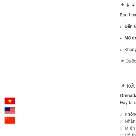
👨‍👩‍
Bạn hoà
Đến G
Mở do
Không
📌 Quốc
📌 Kết
Grenada
Đây là 
✅ Không
✅ Nhận 
✅ Miễn 
✅ Có th