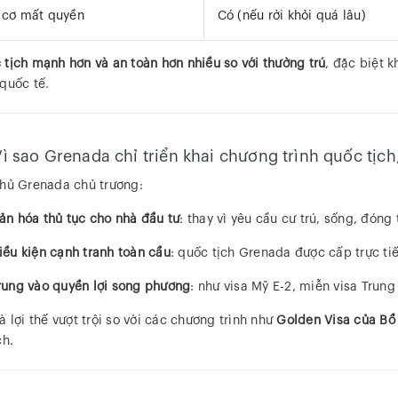
 cơ mất quyền
Có (nếu rời khỏi quá lâu)
 tịch mạnh hơn và an toàn hơn nhiều so với thường trú
, đặc biệt k
quốc tế.
Vì sao Grenada chỉ triển khai chương trình quốc tịc
hủ Grenada chủ trương:
iản hóa thủ tục cho nhà đầu tư
: thay vì yêu cầu cư trú, sống, đón
iều kiện cạnh tranh toàn cầu
: quốc tịch Grenada được cấp trực ti
rung vào quyền lợi song phương
: như visa Mỹ E-2, miễn visa Trung
à lợi thế vượt trội so với các chương trình như
Golden Visa của Bồ
ch.