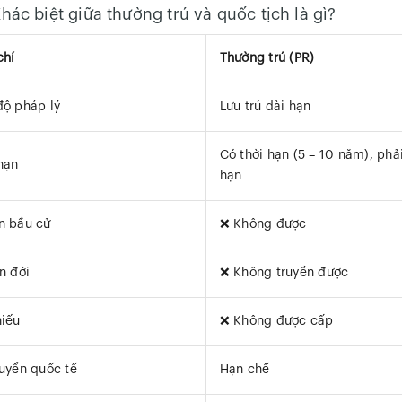
Khác biệt giữa thường trú và quốc tịch là gì?
chí
Thường trú (PR)
ộ pháp lý
Lưu trú dài hạn
Có thời hạn (5 – 10 năm), phả
hạn
hạn
n bầu cử
❌ Không được
n đời
❌ Không truyền được
iếu
❌ Không được cấp
uyển quốc tế
Hạn chế