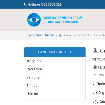
Hotline:
0983638328
Trang chủ
Tin tức
🏝️ Grenada Có Chương Trình T
🏝️ 
DANH MỤC BÀI VIẾT
10/0
Trang chủ
🌍 Giớ
Giới thiệu
Khi tìm
Sản phẩm
Thườn
Tin tức
Công 
Liên hệ
Vậy
Gre