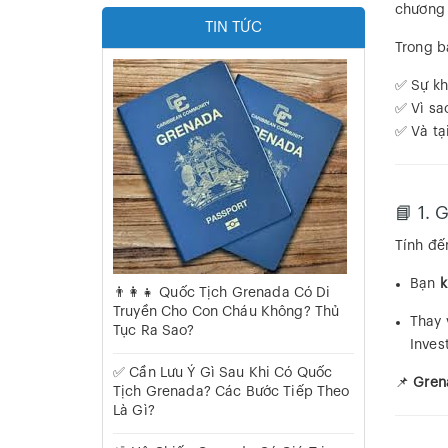
chương 
TIN TỨC
Trong b
✅ Sự kh
✅ Vì s
✅ Và tạ
📘 1.
Tính đ
Bạn
k
👨‍👩‍👧 Quốc Tịch Grenada Có Di
Truyền Cho Con Cháu Không? Thủ
Thay 
Tục Ra Sao?
Inves
✅ Cần Lưu Ý Gì Sau Khi Có Quốc
📌
Gren
Tịch Grenada? Các Bước Tiếp Theo
Là Gì?