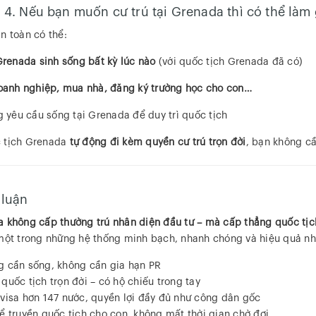
👧 4. Nếu bạn muốn cư trú tại Grenada thì có thể làm 
n toàn có thể:
renada sinh sống bất kỳ lúc nào
(với quốc tịch Grenada đã có)
anh nghiệp, mua nhà, đăng ký trường học cho con…
 yêu cầu sống tại Grenada để duy trì quốc tịch
 tịch Grenada
tự động đi kèm quyền cư trú trọn đời
, bạn không cầ
 luận
 không cấp thường trú nhân diện đầu tư – mà cấp thẳng quốc tịch
một trong những hệ thống minh bạch, nhanh chóng và hiệu quả nhấ
 cần sống, không cần gia hạn PR
quốc tịch trọn đời – có hộ chiếu trong tay
visa hơn 147 nước, quyền lợi đầy đủ như công dân gốc
ể truyền quốc tịch cho con, không mất thời gian chờ đợi