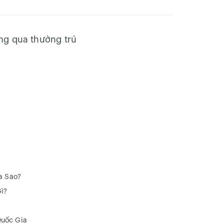
ng qua thường trú
a Sao?
ì?
Quốc Gia