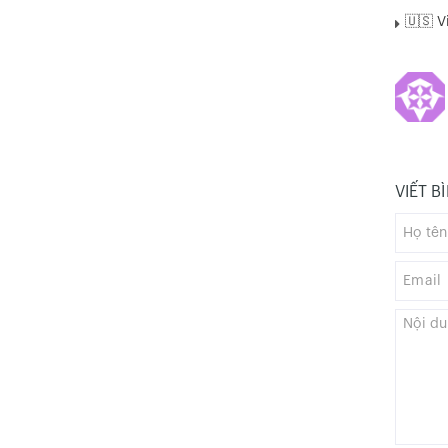
🇺🇸 V
VIẾT B