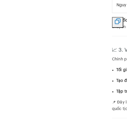
Nguy
🎯
Quốc
chuyển 
📈 3. 
Chính p
Tối g
Tạo đ
Tập t
📌 Đây l
quốc tị