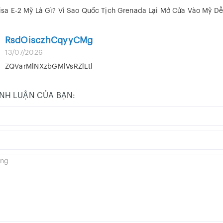
isa E-2 Mỹ Là Gì? Vì Sao Quốc Tịch Grenada Lại Mở Cửa Vào Mỹ D
RsdOisczhCqyyCMg
13/07/2026
ZQVarMlNXzbGMlVsRZlLtl
ÌNH LUẬN CỦA BẠN: