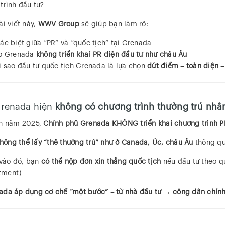
trình đầu tư?
ài viết này,
WWV Group
sẽ giúp bạn làm rõ:
ác biệt giữa “PR” và “quốc tịch” tại Grenada
ao Grenada
không triển khai PR diện đầu tư như châu Âu
i sao đầu tư quốc tịch Grenada là lựa chọn
dứt điểm – toàn diện 
 Grenada hiện
không có chương trình thường trú nhân
ến năm 2025,
Chính phủ Grenada KHÔNG triển khai chương trình PR
hông thể lấy “thẻ thường trú” như ở Canada, Úc, châu Âu
thông qu
vào đó, bạn
có thể nộp đơn xin thẳng quốc tịch
nếu đầu tư theo qu
tment)
ada áp dụng cơ chế “một bước” – từ nhà đầu tư → công dân chính