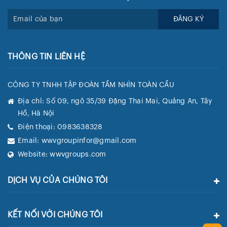
Tiếp Theo Là Gì?
ĐĂNG KÝ
🛂 Hộ Chiếu Grenada Có Giá Trị Bao Lâu? Có Bị Thu Hồi
Không?
THÔNG TIN LIÊN HỆ
🛡️ Chọn Grenada: Chiến Lược Quốc Tịch Thứ Hai Để Phòng
Ngừa Rủi Ro Quốc Gia
CÔNG TY TNHH TẬP ĐOÀN TẦM NHÌN TOÀN CẦU
Địa chỉ:
Số 09, ngõ 35/39 Đặng Thai Mai, Quảng An, Tây
Hồ, Hà Nội
Điện thoại:
0983638328
Email:
wwvgroupinfor@gmail.com
Website:
wwvgroups.com
DỊCH VỤ CỦA CHÚNG TÔI
KẾT NỐI VỚI CHÚNG TÔI