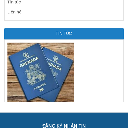
Tin tức
Liên hệ
TIN TỨC
👨‍👩‍👧 Quốc Tịch Grenada Có Di Truyền Cho Con Cháu
Không? Thủ Tục Ra Sao?
ĐĂNG KÝ NHẬN TIN
✅ Cần Lưu Ý Gì Sau Khi Có Quốc Tịch Grenada? Các Bước