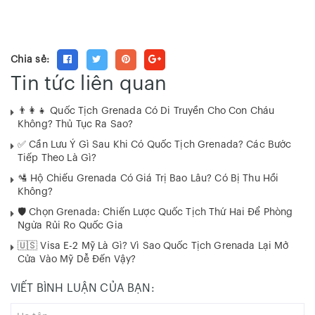
Chia sẻ:
Tin tức liên quan
👨‍👩‍👧 Quốc Tịch Grenada Có Di Truyền Cho Con Cháu
Không? Thủ Tục Ra Sao?
✅ Cần Lưu Ý Gì Sau Khi Có Quốc Tịch Grenada? Các Bước
Tiếp Theo Là Gì?
🛂 Hộ Chiếu Grenada Có Giá Trị Bao Lâu? Có Bị Thu Hồi
Không?
🛡️ Chọn Grenada: Chiến Lược Quốc Tịch Thứ Hai Để Phòng
Ngừa Rủi Ro Quốc Gia
🇺🇸 Visa E-2 Mỹ Là Gì? Vì Sao Quốc Tịch Grenada Lại Mở
Cửa Vào Mỹ Dễ Đến Vậy?
VIẾT BÌNH LUẬN CỦA BẠN: