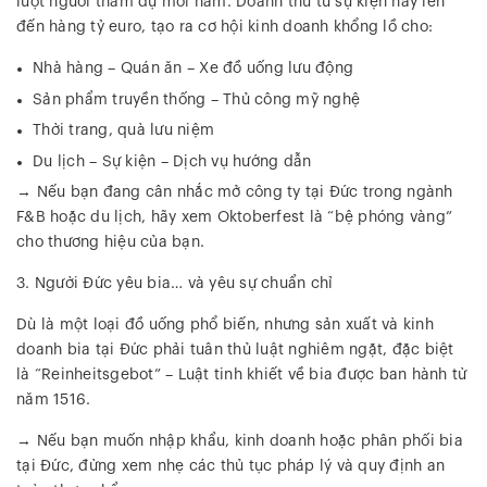
lượt người tham dự mỗi năm. Doanh thu từ sự kiện này lên
đến hàng tỷ euro, tạo ra cơ hội kinh doanh khổng lồ cho:
Nhà hàng – Quán ăn – Xe đồ uống lưu động
Sản phẩm truyền thống – Thủ công mỹ nghệ
Thời trang, quà lưu niệm
Du lịch – Sự kiện – Dịch vụ hướng dẫn
→ Nếu bạn đang cân nhắc mở công ty tại Đức trong ngành
F&B hoặc du lịch, hãy xem Oktoberfest là “bệ phóng vàng”
cho thương hiệu của bạn.
3. Người Đức yêu bia… và yêu sự chuẩn chỉ
Dù là một loại đồ uống phổ biến, nhưng sản xuất và kinh
doanh bia tại Đức phải tuân thủ luật nghiêm ngặt, đặc biệt
là “Reinheitsgebot” – Luật tinh khiết về bia được ban hành từ
năm 1516.
→ Nếu bạn muốn nhập khẩu, kinh doanh hoặc phân phối bia
tại Đức, đừng xem nhẹ các thủ tục pháp lý và quy định an