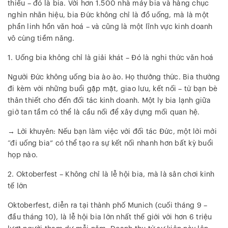
thiếu – đó là bia. Với hơn 1.500 nhà máy bia và hàng chục
nghìn nhãn hiệu, bia Đức không chỉ là đồ uống, mà là một
phần linh hồn văn hoá – và cũng là một lĩnh vực kinh doanh
vô cùng tiềm năng.
1. Uống bia không chỉ là giải khát – Đó là nghi thức văn hoá
Người Đức không uống bia ào ào. Họ thưởng thức. Bia thường
đi kèm với những buổi gặp mặt, giao lưu, kết nối – từ bạn bè
thân thiết cho đến đối tác kinh doanh. Một ly bia lạnh giữa
giờ tan tầm có thể là cầu nối để xây dựng mối quan hệ.
→ Lời khuyên: Nếu bạn làm việc với đối tác Đức, một lời mời
“đi uống bia” có thể tạo ra sự kết nối nhanh hơn bất kỳ buổi
họp nào.
2. Oktoberfest – Không chỉ là lễ hội bia, mà là sân chơi kinh
tế lớn
Oktoberfest, diễn ra tại thành phố Munich (cuối tháng 9 –
đầu tháng 10), là lễ hội bia lớn nhất thế giới với hơn 6 triệu