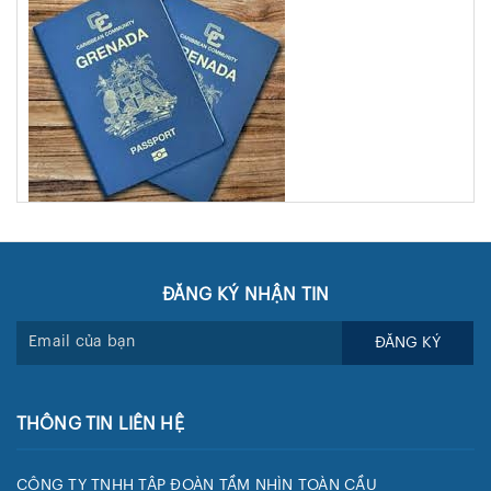
👨‍👩‍👧 Quốc Tịch Grenada Có Di Truyền Cho Con Cháu
Không? Thủ Tục Ra Sao?
ĐĂNG KÝ NHẬN TIN
✅ Cần Lưu Ý Gì Sau Khi Có Quốc Tịch Grenada? Các Bước
Tiếp Theo Là Gì?
ĐĂNG KÝ
🛂 Hộ Chiếu Grenada Có Giá Trị Bao Lâu? Có Bị Thu Hồi
Không?
THÔNG TIN LIÊN HỆ
🛡️ Chọn Grenada: Chiến Lược Quốc Tịch Thứ Hai Để Phòng
Ngừa Rủi Ro Quốc Gia
CÔNG TY TNHH TẬP ĐOÀN TẦM NHÌN TOÀN CẦU