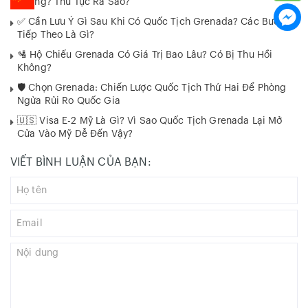
Không? Thủ Tục Ra Sao?
✅ Cần Lưu Ý Gì Sau Khi Có Quốc Tịch Grenada? Các Bước
Tiếp Theo Là Gì?
🛂 Hộ Chiếu Grenada Có Giá Trị Bao Lâu? Có Bị Thu Hồi
Không?
🛡️ Chọn Grenada: Chiến Lược Quốc Tịch Thứ Hai Để Phòng
Ngừa Rủi Ro Quốc Gia
🇺🇸 Visa E-2 Mỹ Là Gì? Vì Sao Quốc Tịch Grenada Lại Mở
Cửa Vào Mỹ Dễ Đến Vậy?
VIẾT BÌNH LUẬN CỦA BẠN: